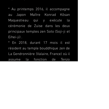
* Au printemps 2016, il accompagne
au Japon Maître Konrad Kôsan
Maquestieau qui y exécute la
cérémonie de Zuise dans les deux
principaux temples zen Soto (Soji-ji et
Eihei-ji) .
* En 2018, durant 17 mois il est
résident au temple bouddhique zen de
La Gendronnière (Valaire, France) où il
assume la fonction de Tenzo
(responsable de cuisine). De janvier à
fin avril , pendant un ango de 4 mois
il assume la fonction de shusô. Il
accomplira la cérémonie de Hossen
(consécration du premier disciple) à
La Gendronnière sous la direction du
nouvel l’abbé Hugues Yusen Naas.
*En 2020 il reprend ses activités