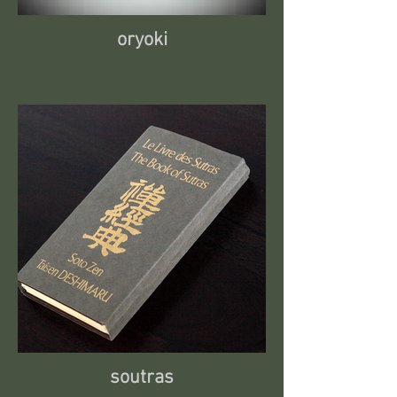
oryoki
soutras