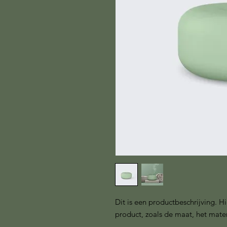
Dit is een productbeschrijving. Hi
product, zoals de maat, het mater