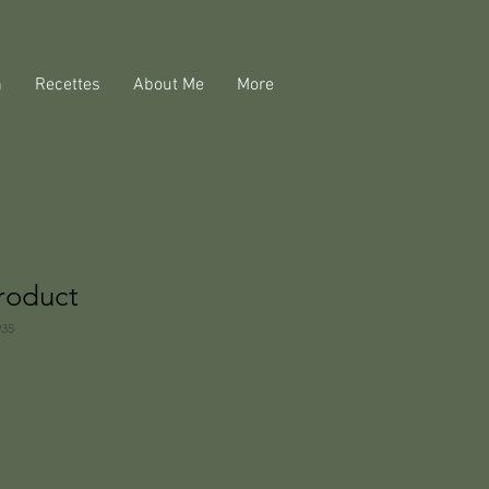
n
Recettes
About Me
More
product
935