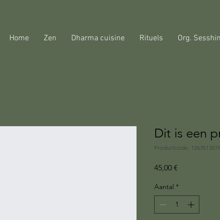
N
Home
Zen
Dharma cuisine
Rituels
Org. Sesshi
Dit is een 
Productcode: 126351351
Prijs
45,00 €
Aantal
*